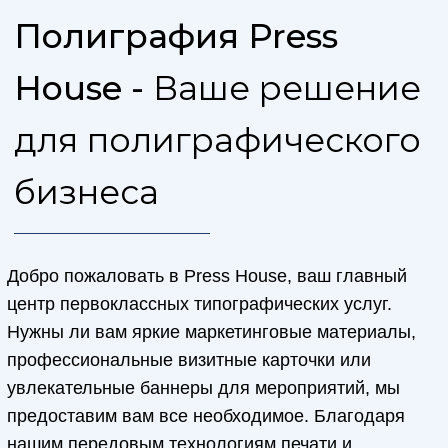
создании маркетинговых материалов,
которые приносят результаты. Наша точная
печать гарантирует, что каждая деталь, цвет
и сообщение сияют.
Основы
бизнеса
Заявите о себе с помощью
профессионально разработанных визитных
карточек, которые оставят неизгладимый
след. Мы предлагаем варианты
индивидуальной настройки, которые
отражают индивидуальность вашего
бренда, помогая вам выделиться в
конкурентной среде.
Вывески для
мероприятий
Создайте шумиху вокруг предстоящего
мероприятия с помощью привлекающих
внимание вывесок, которые нельзя
игнорировать. Наша творческая команда
понимает важность впечатляющих
визуальных эффектов для успеха вашего