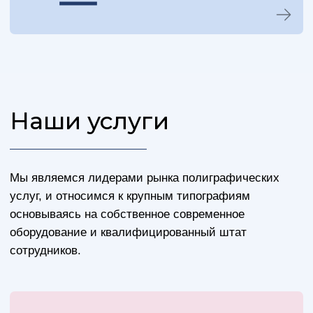
клиентов
Качество
Наша приверженность поставке печатных
материалов высочайшего качества
непоколебима. Мы не соглашаемся ни на
что меньшее, чем совершенство.
Инновации
Мы всегда в курсе новейших методов
и технологий печати, чтобы
предлагать вам инновационные
решения.
Своевременная
доставка