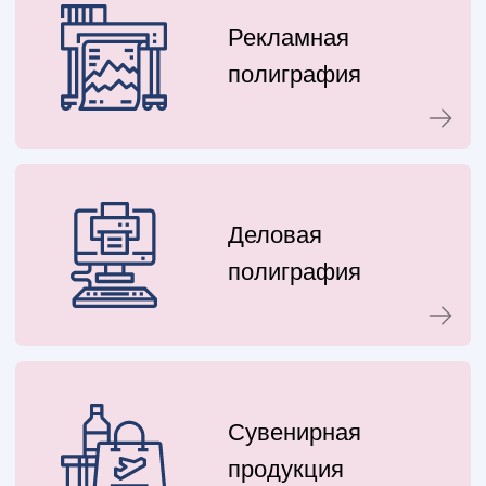
Мы понимаем важность соблюдения
сроков и всегда гарантируем
своевременную доставку ваших проектов.
Клиентоориентированность
Ваше удовлетворение является нашим
приоритетом. Мы тесно сотрудничаем с
вами, чтобы воплотить ваши идеи в
жизнь и превзойти ваши ожидания.
Заказать через WhatsApp
Оставьте заявку на
бесплатную