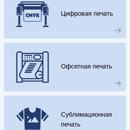
Наши Преимущества
Удобное
Собственное
месторасположение
производство
Типография
Более 850
полного цикла
довольных